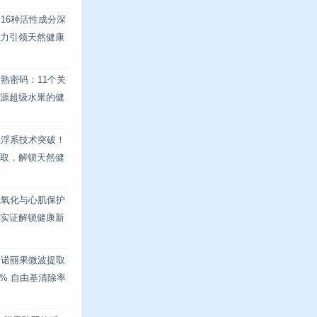
16种活性成分深
力引领天然健康
熟密码：11个关
源超级水果的健
悬浮系技术突破！
取，解锁天然健
抗氧化与心肌保护
实证解锁健康新
！诺丽果微波提取
8% 自由基清除率