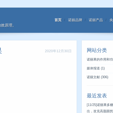
首页
诺丽品牌
诺丽产品
央
功效原理。
果
网站分类
2020年12月30日
诺丽果的作用和功
媒体报道
(1)
诺丽文献
(306)
最近发表
[11/25]
诺丽果多
出，攻克高脂困扰