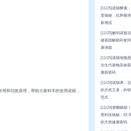
[11/25]
诺丽酵素：
度揭秘，抗肿瘤潜
新潮流
[11/25]
解码诺丽后
键基因解锁药食同
康潜能
[11/25]
诺丽细胞
次生代谢物高效获
康新密码
[11/24]
诺丽果：
的天然王者，科研
作用和功效原理，帮助大家科学的使用诺丽，
范式
[11/24]
黄酮赋能
黑科技揭秘：92.
的天然健康密码