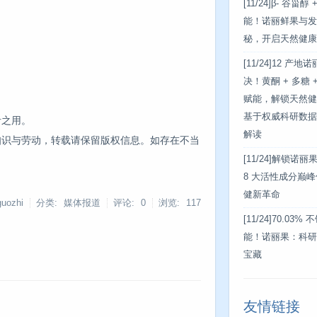
[11/24]
β- 谷甾醇
能！诺丽鲜果与发
秘，开启天然健康
[11/24]
12 产地
决！黄酮 + 多糖
赋能，解锁天然健
基于权威科研数据
考之用。
解读
知识与劳动，转载请保留版权信息。如存在不当
[11/24]
解锁诺丽
8 大活性成分巅
健新革命
uozhi
分类: 媒体报道
评论: 0
浏览:
117
[11/24]
70.03%
能！诺丽果：科研
宝藏
友情链接