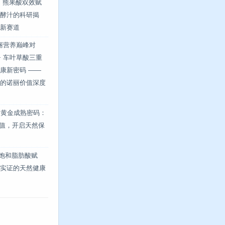
 + 熊果酸双效赋
酵汁的科研揭
新赛道
诺丽营养巅峰对
 + 车叶草酸三重
康新密码 ——
的诺丽价值深度
果黄金成熟密码：
峰值，开启天然保
 不饱和脂肪酸赋
实证的天然健康