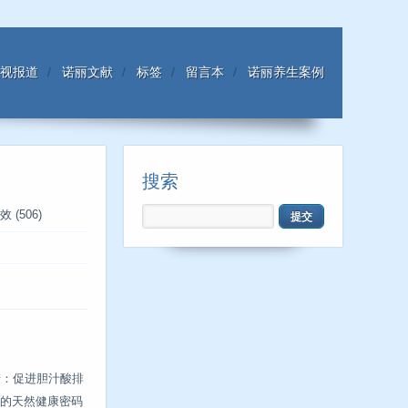
视报道
诺丽文献
标签
留言本
诺丽养生案例
搜索
效
(506)
糖：促进胆汁酸排
的天然健康密码