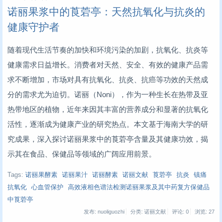
诺丽果浆中的莨菪亭：天然抗氧化与抗炎的
健康守护者
随着现代生活节奏的加快和环境污染的加剧，抗氧化、抗炎等
健康需求日益增长。消费者对天然、安全、有效的健康产品需
求不断增加，市场对具有抗氧化、抗炎、抗癌等功效的天然成
分的需求尤为迫切。诺丽（Noni），作为一种生长在热带及亚
热带地区的植物，近年来因其丰富的营养成分和显著的抗氧化
活性，逐渐成为健康产业的研究热点。本文基于海南大学的研
究成果，深入探讨诺丽果浆中的莨菪亭含量及其健康功效，揭
示其在食品、保健品等领域的广阔应用前景。
Tags:
诺丽果酵素
诺丽果汁
诺丽酵素
诺丽文献
莨菪亭
抗炎
镇痛
抗氧化
心血管保护
高效液相色谱法检测诺丽果浆及其中药复方保健品
中莨菪亭
发布: nuoliguozhi
分类: 诺丽文献
评论: 0
浏览:
27