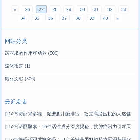
«
26
27
28
29
30
31
32
33
34
35
36
37
38
39
40
»
网站分类
诺丽果的作用和功效
(506)
媒体报道
(1)
诺丽文献
(306)
最近发表
[11/25]
诺丽果多糖：促进胆汁酸排出，攻克高脂困扰的天然健
康密码
[11/25]
诺丽酵素：16种活性成分深度揭秘，抗肿瘤潜力引领天
然健康新潮流
[11/25]
解码诺丽后熟密码：11个关键基因解锁药食同源超级水