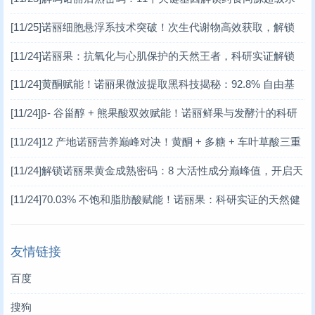
果的健康潜能
[11/25]
诺丽细胞悬浮系技术突破！次生代谢物高效获取，解锁
天然健康新密码
[11/24]
诺丽果：抗氧化与心肌保护的天然王者，科研实证解锁
健康新范式
[11/24]
黄酮赋能！诺丽果微波提取黑科技揭秘：92.8% 自由基
清除率的天然健康密码
[11/24]
β- 谷甾醇 + 熊果酸双效赋能！诺丽鲜果与发酵汁的科研
揭秘，开启天然健康新赛道
[11/24]
12 产地诺丽营养巅峰对决！黄酮 + 多糖 + 车叶草酸三重
赋能，解锁天然健康新密码 —— 基于权威科研数据的诺丽价值
[11/24]
解锁诺丽果黄金成熟密码：8 大活性成分巅峰值，开启天
深度解读
然保健新革命
[11/24]
70.03% 不饱和脂肪酸赋能！诺丽果：科研实证的天然健
康宝藏
友情链接
百度
搜狗