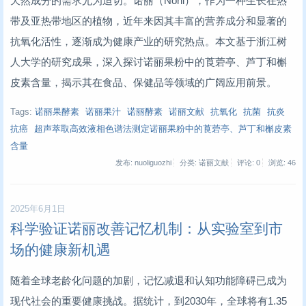
天然成分的需求尤为迫切。诺丽（Noni），作为一种生长在热
带及亚热带地区的植物，近年来因其丰富的营养成分和显著的
抗氧化活性，逐渐成为健康产业的研究热点。本文基于浙江树
人大学的研究成果，深入探讨诺丽果粉中的莨菪亭、芦丁和槲
皮素含量，揭示其在食品、保健品等领域的广阔应用前景。
Tags:
诺丽果酵素
诺丽果汁
诺丽酵素
诺丽文献
抗氧化
抗菌
抗炎
抗癌
超声萃取高效液相色谱法测定诺丽果粉中的莨菪亭、芦丁和槲皮素
含量
发布: nuoliguozhi
分类: 诺丽文献
评论: 0
浏览:
46
2025年6月1日
科学验证诺丽改善记忆机制：从实验室到市
场的健康新机遇
随着全球老龄化问题的加剧，记忆减退和认知功能障碍已成为
现代社会的重要健康挑战。据统计，到2030年，全球将有1.35