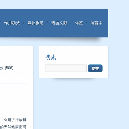
作用功效
媒体报道
诺丽文献
标签
留言本
搜索
效
(506)
糖：促进胆汁酸排
的天然健康密码