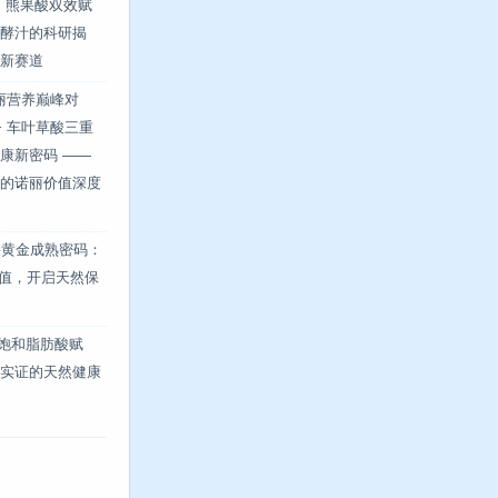
 + 熊果酸双效赋
酵汁的科研揭
新赛道
诺丽营养巅峰对
 + 车叶草酸三重
康新密码 ——
的诺丽价值深度
果黄金成熟密码：
峰值，开启天然保
 不饱和脂肪酸赋
实证的天然健康