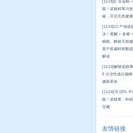
[11/24]
β- 谷甾醇
能！诺丽鲜果与发
秘，开启天然健康
[11/24]
12 产地
决！黄酮 + 多糖
赋能，解锁天然健
基于权威科研数据
解读
[11/24]
解锁诺丽
8 大活性成分巅
健新革命
[11/24]
70.03%
能！诺丽果：科研
宝藏
友情链接