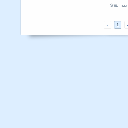
发布: nuoli
«
1