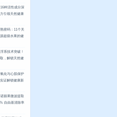
16种活性成分深
力引领天然健康
熟密码：11个关
源超级水果的健
悬浮系技术突破！
取，解锁天然健
抗氧化与心肌保护
实证解锁健康新
！诺丽果微波提取
8% 自由基清除率