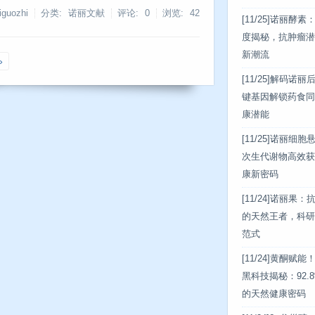
guozhi
分类: 诺丽文献
评论: 0
浏览:
42
[11/25]
诺丽酵素：
度揭秘，抗肿瘤潜
新潮流
»
[11/25]
解码诺丽后
键基因解锁药食同
康潜能
[11/25]
诺丽细胞
次生代谢物高效获
康新密码
[11/24]
诺丽果：
的天然王者，科研
范式
[11/24]
黄酮赋能
黑科技揭秘：92.
的天然健康密码