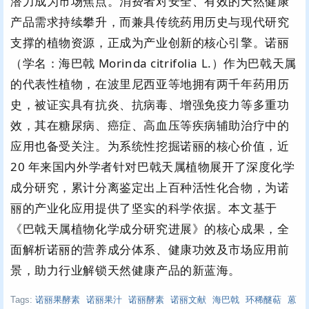
潜力成为市场焦点。消费者对安全、有效的天然健康
产品需求持续攀升，而兼具传统药用历史与现代研究
支撑的植物资源，正成为产业创新的核心引擎。诺丽
（学名：海巴戟 Morinda citrifolia L.）作为巴戟天属
的代表性植物，在波里尼西亚等地拥有两千年药用历
史，被证实具有抗炎、抗病毒、增强免疫力等多重功
效，其在糖尿病、癌症、高血压等疾病辅助治疗中的
应用也备受关注。为系统性挖掘诺丽的核心价值，近
20 年来国内外学者针对巴戟天属植物展开了深度化学
成分研究，累计分离鉴定出上百种活性化合物，为诺
丽的产业化应用提供了坚实的科学依据。本文基于
《巴戟天属植物化学成分研究进展》的核心成果，全
面解析诺丽的营养成分体系、健康功效及市场应用前
景，助力行业解锁天然健康产品的新蓝海。
Tags:
诺丽果酵素
诺丽果汁
诺丽酵素
诺丽文献
海巴戟
环稀醚萜
蒽