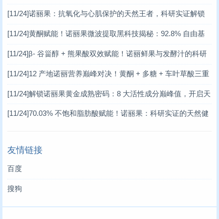
天然健康新密码
[11/24]
诺丽果：抗氧化与心肌保护的天然王者，科研实证解锁
健康新范式
[11/24]
黄酮赋能！诺丽果微波提取黑科技揭秘：92.8% 自由基
清除率的天然健康密码
[11/24]
β- 谷甾醇 + 熊果酸双效赋能！诺丽鲜果与发酵汁的科研
揭秘，开启天然健康新赛道
[11/24]
12 产地诺丽营养巅峰对决！黄酮 + 多糖 + 车叶草酸三重
赋能，解锁天然健康新密码 —— 基于权威科研数据的诺丽价值
[11/24]
解锁诺丽果黄金成熟密码：8 大活性成分巅峰值，开启天
深度解读
然保健新革命
[11/24]
70.03% 不饱和脂肪酸赋能！诺丽果：科研实证的天然健
康宝藏
友情链接
百度
搜狗