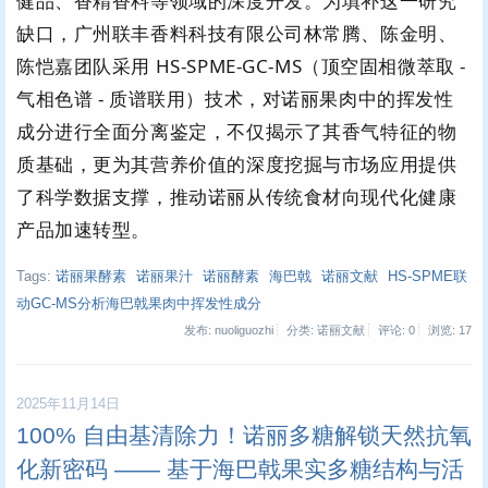
健品、香精香料等领域的深度开发。为填补这一研究
缺口，广州联丰香料科技有限公司林常腾、陈金明、
陈恺嘉团队采用 HS-SPME-GC-MS（顶空固相微萃取 -
气相色谱 - 质谱联用）技术，对诺丽果肉中的挥发性
成分进行全面分离鉴定，不仅揭示了其香气特征的物
质基础，更为其营养价值的深度挖掘与市场应用提供
了科学数据支撑，推动诺丽从传统食材向现代化健康
产品加速转型。
Tags:
诺丽果酵素
诺丽果汁
诺丽酵素
海巴戟
诺丽文献
HS-SPME联
动GC-MS分析海巴戟果肉中挥发性成分
发布: nuoliguozhi
分类: 诺丽文献
评论: 0
浏览:
17
2025年11月14日
100% 自由基清除力！诺丽多糖解锁天然抗氧
化新密码 —— 基于海巴戟果实多糖结构与活