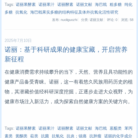
Tags:
诺丽果酵素
诺丽果汁
诺丽酵素
诺丽文献
海巴戟
粗多糖
纯化
多糖
抗氧化
海巴戟果实多糖的结构特征及体外抗氧化活性研究
发布: nuoliguozhi
分类: 诺丽文献
评论: 0
浏览:
58
2025年7月10日
诺丽：基于科研成果的健康宝藏，开启营养
新征程
在健康消费需求持续攀升的当下，天然、营养且具功能性的
健康产品备受青睐。诺丽，这一有着悠久民族用药历史的植
物，其潜藏价值经科研深度挖掘，正逐步走进大众视野，为
健康市场注入新活力，成为探索自然健康方案的关键方向。
Tags:
诺丽果酵素
诺丽果汁
诺丽酵素
诺丽文献
海巴戟
蒽醌类
苯丙
素类
黄酮类
萜类
抗菌
抗氧化
抗炎；镇痛
抗肿瘤
诺丽的化学成分