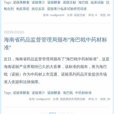
Tags:
诺丽果酵素
诺丽果汁
诺丽酵素
诺丽文献
海巴戟
临床试验
抗
氧化剂
免疫系统
炎症反应
诺丽果汁临床试验研究综述
发布: nuoliguozhi
分类: 诺丽文献
评论: 0
浏览:
26
2023年2月6日
海南省药品监督管理局颁布“海巴戟中药材标
准”
近日，海南省药品监督管理局颁布了“海巴戟中药材标准”，这是
海南诺丽产业界期待已久的大喜事，该标准的颁布，将为海巴
戟（诺丽）作为中药材上市流通、诺丽系列药品开发提供市场
准入依据和法律保障。
Tags:
诺丽果酵素
诺丽果汁
诺丽酵素
海巴戟
中药材标准
发布: nuoliguozhi
分类: 诺丽果的作用和功效
评论: 0
浏览:
34