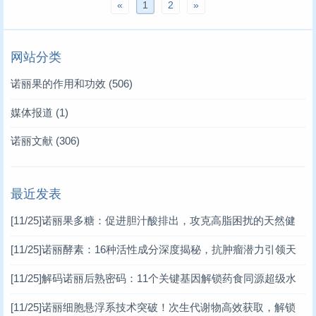
«
1
2
»
网站分类
诺丽果的作用和功效
(506)
媒体报道
(1)
诺丽文献
(306)
最近发表
[11/25]
诺丽果多糖：促进胆汁酸排出，攻克高脂困扰的天然健
康密码
[11/25]
诺丽酵素：16种活性成分深度揭秘，抗肿瘤潜力引领天
然健康新潮流
[11/25]
解码诺丽后熟密码：11个关键基因解锁药食同源超级水
果的健康潜能
[11/25]
诺丽细胞悬浮系技术突破！次生代谢物高效获取，解锁