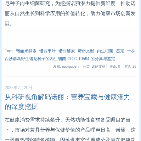
尼种子内生细菌研究，为挖掘诺丽潜力提供新维度，推动诺
丽从自然生长到科学应用的价值转化，助力健康市场创新发
展。
Tags:
诺丽果酵素
诺丽果汁
诺丽酵素
诺丽文献
内生细菌
鉴定
一株
西沙群岛野生诺尼种子的内生细菌 CICC 10594 的分离与鉴定
发布: nuoliguozhi
分类: 诺丽文献
评论: 0
浏览:
26
2025年7月20日
从科研视角解码诺丽：营养宝藏与健康潜力
的深度挖掘
在健康消费需求持续攀升、天然功能性食材备受瞩目的当
下，市场对兼具营养与保健价值的产品呼声日高。诺丽，这
一源自热带的特色植物，因蕴含丰富营养成分及潜在健康功