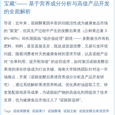
宝藏”—— 基于营养成分分析与高值产品开发
的全面解析
导语：近年来，诺丽酵素因丰富的功能活性成为健康食品市场
的 “新宠”，但其生产过程中产生的发酵后果渣（占鲜果总量 3
8%-48%）却长期面临 “低价值处理” 困境 —— 多数被当作有机
肥料、饲料，甚至直接丢弃，既造成资源浪费，又易引发环境
问题。随着消费者对天然健康食材的需求升级，以及诺丽产业
对 “全果利用、提升附加值” 的迫切追求，如何激活诺丽发酵后
果渣的潜在价值成为行业关键。海南大学陈艳团队针对这一市
场痛点，开展《诺丽发酵后果渣营养成分分析及产品开发研
究》，通过系统解析果渣营养构成、优化果籽油提取工艺、研
发复配袋泡茶等成果，为诺丽副产物的高值化利用提供了技术
支撑，也为健康食品市场注入了 “诺丽新选择”。
Tags:
诺丽果酵素
诺丽果汁
诺丽酵素
诺丽文献
诺丽发酵后果渣营养