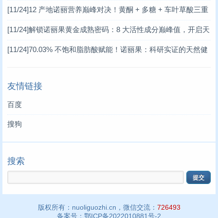
揭秘，开启天然健康新赛道
[11/24]
12 产地诺丽营养巅峰对决！黄酮 + 多糖 + 车叶草酸三重
赋能，解锁天然健康新密码 —— 基于权威科研数据的诺丽价值
[11/24]
解锁诺丽果黄金成熟密码：8 大活性成分巅峰值，开启天
深度解读
然保健新革命
[11/24]
70.03% 不饱和脂肪酸赋能！诺丽果：科研实证的天然健
康宝藏
友情链接
百度
搜狗
搜索
版权所有：nuoliguozhi.cn，微信交流：
726493
备案号：
鄂ICP备2022010881号-2