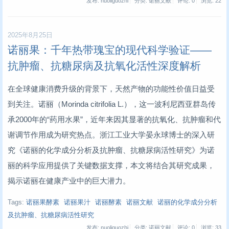
发布: nuoliguozhi
分类: 诺丽文献
评论: 0
浏览:
22
2025年8月25日
​诺丽果：千年热带瑰宝的现代科学验证——
抗肿瘤、抗糖尿病及抗氧化活性深度解析
在全球健康消费升级的背景下，天然产物的功能性价值日益受
到关注。诺丽（Morinda citrifolia L.），这一波利尼西亚群岛传
承2000年的“药用水果”，近年来因其显著的抗氧化、抗肿瘤和代
谢调节作用成为研究热点。浙江工业大学晏永球博士的深入研
究《诺丽的化学成分分析及抗肿瘤、抗糖尿病活性研究》为诺
丽的科学应用提供了关键数据支撑，本文将结合其研究成果，
揭示诺丽在健康产业中的巨大潜力。
Tags:
诺丽果酵素
诺丽果汁
诺丽酵素
诺丽文献
诺丽的化学成分分析
及抗肿瘤、抗糖尿病活性研究
发布: nuoliguozhi
分类: 诺丽文献
评论: 0
浏览:
33