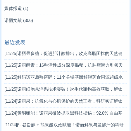
媒体报道
(1)
诺丽文献
(306)
最近发表
[11/25]
诺丽果多糖：促进胆汁酸排出，攻克高脂困扰的天然健
康密码
[11/25]
诺丽酵素：16种活性成分深度揭秘，抗肿瘤潜力引领天
然健康新潮流
[11/25]
解码诺丽后熟密码：11个关键基因解锁药食同源超级水
果的健康潜能
[11/25]
诺丽细胞悬浮系技术突破！次生代谢物高效获取，解锁
天然健康新密码
[11/24]
诺丽果：抗氧化与心肌保护的天然王者，科研实证解锁
健康新范式
[11/24]
黄酮赋能！诺丽果微波提取黑科技揭秘：92.8% 自由基
清除率的天然健康密码
[11/24]
β- 谷甾醇 + 熊果酸双效赋能！诺丽鲜果与发酵汁的科研