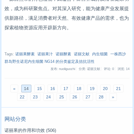
效，成为科研聚焦点。对其深入研究，能为健康产业发展提
供新路径，满足消费者对天然、有效健康产品的需求，也为
探索植物资源应用开辟新方向。
Tags:
诺丽果酵素
诺丽果汁
诺丽酵素
诺丽文献
内生细菌
一株西沙
群岛野生诺尼内生细菌 NG14 的分类鉴定及拮抗活性
发布: nuoliguozhi
分类: 诺丽文献
评论: 0
浏览:
14
«
14
15
16
17
18
19
20
21
22
23
24
25
26
27
28
»
网站分类
诺丽果的作用和功效
(506)