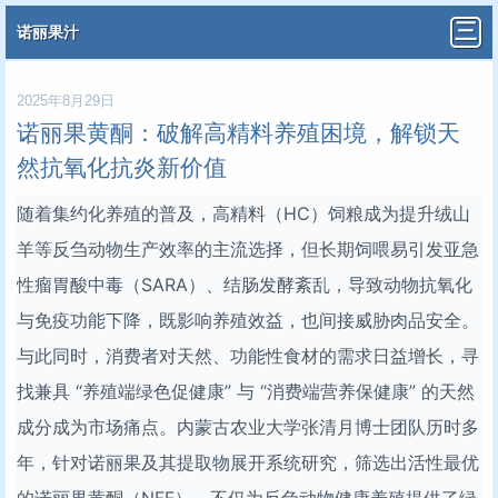
诺丽果汁
2025年8月29日
诺丽果黄酮：破解高精料养殖困境，解锁天
然抗氧化抗炎新价值
随着集约化养殖的普及，高精料（HC）饲粮成为提升绒山
羊等反刍动物生产效率的主流选择，但长期饲喂易引发亚急
性瘤胃酸中毒（SARA）、结肠发酵紊乱，导致动物抗氧化
与免疫功能下降，既影响养殖效益，也间接威胁肉品安全。
与此同时，消费者对天然、功能性食材的需求日益增长，寻
找兼具 “养殖端绿色促健康” 与 “消费端营养保健康” 的天然
成分成为市场痛点。内蒙古农业大学张清月博士团队历时多
年，针对诺丽果及其提取物展开系统研究，筛选出活性最优