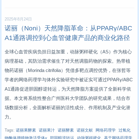
2025年8月24日
‌诺丽（Noni）天然降脂革命：从PPARγ/ABC
A1通路调控到心血管健康产品的商业化路径‌
全球心血管疾病负担日益加重，动脉粥样硬化（AS）作为核心
病理基础，其防治需求催生了对天然调脂药物的探索。热带植
物药诺丽（
Morinda citrifolia
）凭借多靶点调控优势，在张哲等
学者的网络药理学与体外实验研究中被证实可通过PPARγ/ABC
A1通路促进胆固醇逆转运，为天然降脂方案提供了全新科学依
据。本文将系统性整合广州医科大学团队的研究成果，结合市
场数据分析，全面解析诺丽的活性成分、作用机制及产业化潜
力。
Tags:
诺丽果酵素
诺丽果汁
诺丽酵素
诺丽文献
网络药理学
过氧化
物酶体增殖物激活受体γ
胆固醇逆转运
动脉粥样硬化
基于网络药理学