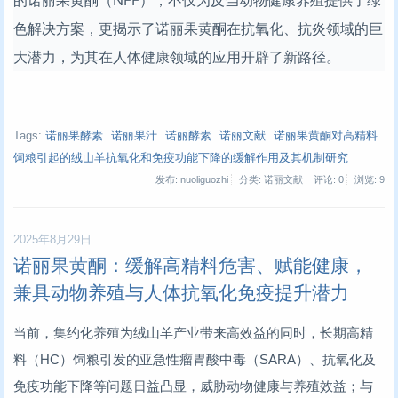
的诺丽果黄酮（NFF），不仅为反刍动物健康养殖提供了绿
色解决方案，更揭示了诺丽果黄酮在抗氧化、抗炎领域的巨
大潜力，为其在人体健康领域的应用开辟了新路径。
Tags:
诺丽果酵素
诺丽果汁
诺丽酵素
诺丽文献
诺丽果黄酮对高精料
饲粮引起的绒山羊抗氧化和免疫功能下降的缓解作用及其机制研究
发布: nuoliguozhi
分类: 诺丽文献
评论: 0
浏览:
9
2025年8月29日
诺丽果黄酮：缓解高精料危害、赋能健康，
兼具动物养殖与人体抗氧化免疫提升潜力
当前，集约化养殖为绒山羊产业带来高效益的同时，长期高精
料（HC）饲粮引发的亚急性瘤胃酸中毒（SARA）、抗氧化及
免疫功能下降等问题日益凸显，威胁动物健康与养殖效益；与