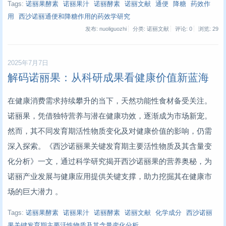
Tags:
诺丽果酵素
诺丽果汁
诺丽酵素
诺丽文献
通便
降糖
药效作
用
西沙诺丽通便和降糖作用的药效学研究
发布: nuoliguozhi
分类: 诺丽文献
评论: 0
浏览:
29
2025年7月7日
解码诺丽果：从科研成果看健康价值新蓝海
在健康消费需求持续攀升的当下，天然功能性食材备受关注。
诺丽果，凭借独特营养与潜在健康功效，逐渐成为市场新宠。
然而，其不同发育期活性物质变化及对健康价值的影响，仍需
深入探索。《西沙诺丽果关键发育期主要活性物质及其含量变
化分析》一文，通过科学研究揭开西沙诺丽果的营养奥秘，为
诺丽产业发展与健康应用提供关键支撑，助力挖掘其在健康市
场的巨大潜力 。
Tags:
诺丽果酵素
诺丽果汁
诺丽酵素
诺丽文献
化学成分
西沙诺丽
果关键发育期主要活性物质及其含量变化分析