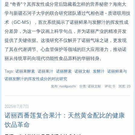
是 “奇香”？其挥发性成分背后隐藏着怎样的营养秘密？海南大
学与新疆石河子大学的联合研究团队通过气相色谱 - 质谱联用技
术（GC-MS），首次系统揭示了诺丽鲜果与发酵汁的挥发性成
分差异，为这一争议画上科学句点，并为诺丽产业的精准开发
提供了关键依据。这项研究不仅解开了诺丽气味之谜，更发现
了其在代谢调节、心血管保护等领域的巨大应用潜力，推动诺
丽从传统草药向现代功能性食品原料的华丽转身。
Tags:
诺丽果酵素
诺丽果汁
诺丽酵素
诺丽文献
发酵汁
诺丽鲜果与
诺丽发酵汁的挥发性成分的对比研究
发布: nuoliguozhi
分类: 诺丽文献
评论: 0
浏览:
23
2025年7月7日
诺丽西番莲复合果汁：天然黄金配比的健康
饮品革命