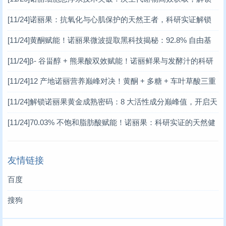
天然健康新密码
[11/24]
诺丽果：抗氧化与心肌保护的天然王者，科研实证解锁
健康新范式
[11/24]
黄酮赋能！诺丽果微波提取黑科技揭秘：92.8% 自由基
清除率的天然健康密码
[11/24]
β- 谷甾醇 + 熊果酸双效赋能！诺丽鲜果与发酵汁的科研
揭秘，开启天然健康新赛道
[11/24]
12 产地诺丽营养巅峰对决！黄酮 + 多糖 + 车叶草酸三重
赋能，解锁天然健康新密码 —— 基于权威科研数据的诺丽价值
[11/24]
解锁诺丽果黄金成熟密码：8 大活性成分巅峰值，开启天
深度解读
然保健新革命
[11/24]
70.03% 不饱和脂肪酸赋能！诺丽果：科研实证的天然健
康宝藏
友情链接
百度
搜狗