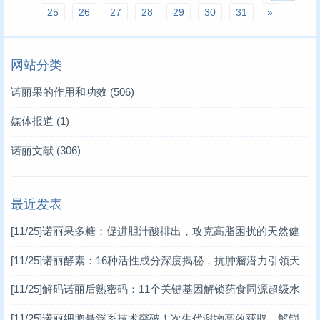
25
26
27
28
29
30
31
»
网站分类
诺丽果的作用和功效
(506)
媒体报道
(1)
诺丽文献
(306)
最近发表
[11/25]
诺丽果多糖：促进胆汁酸排出，攻克高脂困扰的天然健
康密码
[11/25]
诺丽酵素：16种活性成分深度揭秘，抗肿瘤潜力引领天
然健康新潮流
[11/25]
解码诺丽后熟密码：11个关键基因解锁药食同源超级水
果的健康潜能
[11/25]
诺丽细胞悬浮系技术突破！次生代谢物高效获取，解锁