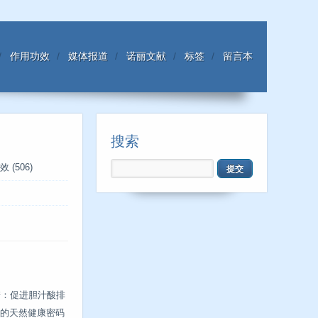
作用功效
媒体报道
诺丽文献
标签
留言本
搜索
效
(506)
糖：促进胆汁酸排
的天然健康密码