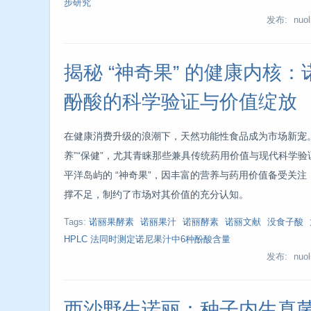
步研究
发布: nuoli
揭秘 “神奇果” 的健康内核：
酚酸的科学验证与价值绽放
在健康消费升级的浪潮下，天然功能性食品成为市场新宠。消
养”“保健”，尤其青睐那些兼具传统药用价值与现代科学验
平洋岛屿的 “神奇果”，因丰富的营养与药用价值备受关
撑不足，制约了市场对其价值的充分认知。
Tags:
诺丽果酵素
诺丽果汁
诺丽酵素
诺丽文献
没食子酸
HPLC 法同时测定诺尼果汁中6种酚酸含量
发布: nuoli
西沙野生诺丽：种子内生真