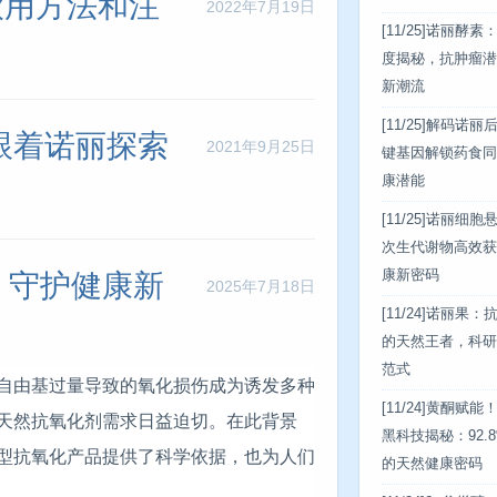
饮用方法和注
2022年7月19日
[11/25]
诺丽酵素：
度揭秘，抗肿瘤潜
新潮流
[11/25]
解码诺丽后
《跟着诺丽探索
2021年9月25日
键基因解锁药食同
康潜能
[11/25]
诺丽细胞
次生代谢物高效获
康新密码
，守护健康新
2025年7月18日
[11/24]
诺丽果：
的天然王者，科研
范式
自由基过量导致的氧化损伤成为诱发多种
[11/24]
黄酮赋能
天然抗氧化剂需求日益迫切。在此背景
黑科技揭秘：92.
型抗氧化产品提供了科学依据，也为人们
的天然健康密码