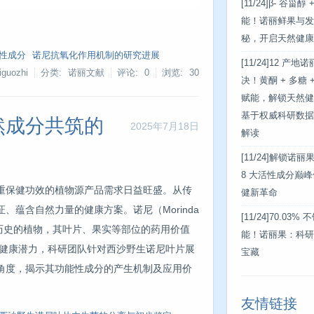
[11/24]
β- 谷甾醇
能！诺丽鲜果与发
秘，开启天然健康
性成分
诺尼抗氧化作用机制的研究进展
[11/24]
12 产地
guozhi
分类: 诺丽文献
评论: 0
浏览:
30
决！黄酮 + 多糖
赋能，解锁天然健
基于权威科研数据
然成分共筑的
2025年7月18日
解读
[11/24]
解锁诺丽
8 大活性成分巅
重保健功效的植物源产品需求日益旺盛。从传
健新革命
蕴含自然力量的健康方案。诺尼（Morinda
[11/24]
70.03%
0 多年应用历史的植物，其叶片、果实等部位的药用价值
能！诺丽果：科研
 的健康潜力，科研团队针对西沙野生诺尼叶片展
宝藏
角度，揭示其功能性成分的产生机制及应用价
友情链接