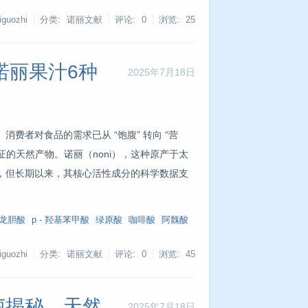
guozhi
分类: 诺丽文献
评论: 0
浏览:
25
诺丽果汁6种
2025年7月18日
费者对食品的需求已从 “饱腹” 转向 “营
证的天然产物。诺丽（noni），这种原产于太
注，但长期以来，其核心活性成分的科学数据支
龙胆酸
p - 羟基苯甲酸
绿原酸
咖啡酸
阿魏酸
guozhi
分类: 诺丽文献
评论: 0
浏览:
45
菌揭秘，天然
2025年7月18日