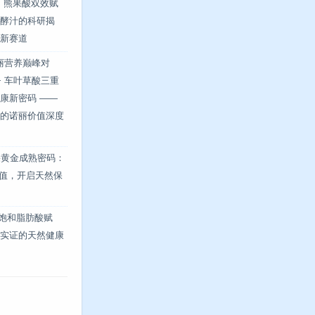
 + 熊果酸双效赋
酵汁的科研揭
新赛道
诺丽营养巅峰对
 + 车叶草酸三重
康新密码 ——
的诺丽价值深度
果黄金成熟密码：
峰值，开启天然保
 不饱和脂肪酸赋
实证的天然健康